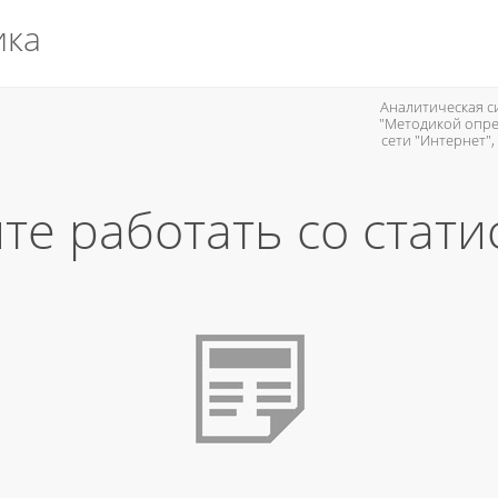
ика
Аналитическая си
"Методикой опре
сети "Интернет"
те работать со стати