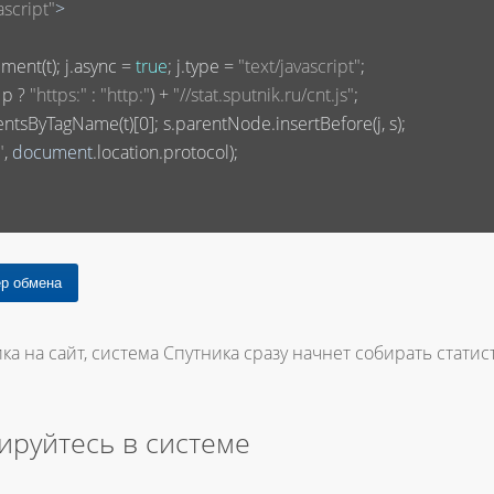
ascript"
>
ment(t); j.async = 
true
; j.type = 
"text/javascript"
;

 p ? 
"https:"
 : 
"http:"
) + 
"//stat.sputnik.ru/cnt.js"
;

entsByTagName(t)[
0
]; s.parentNode.insertBefore(j, s);

"
, 
document
.location.protocol);

ка на сайт, система Спутника сразу начнет собирать статист
ируйтесь в системе