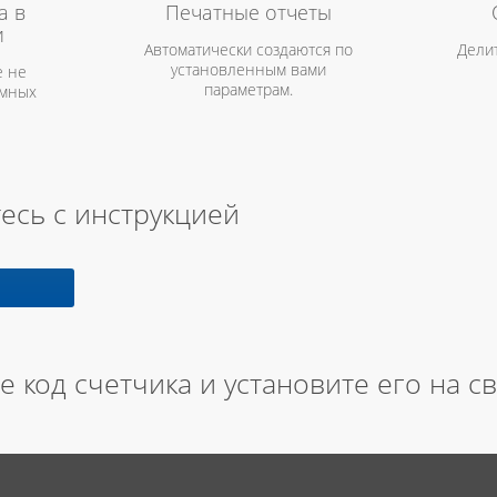
а в
Печатные отчеты
и
Автоматически создаются по
Дели
установленным вами
 не
параметрам.
амных
есь с инструкцией
е код счетчика и установите его на с