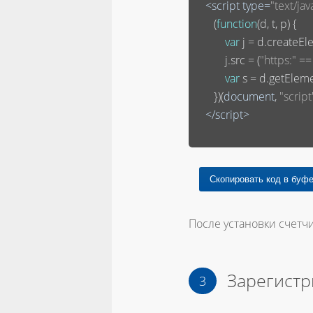
<
script
type
=
"text/jav
       (
function
(
d, t, p
) 
{

var
 j = d.createEle
           j.src = (
"https:"
 ==
var
 s = d.getElem
       })(
document
, 
"script
</
script
>
После установки счетчи
Зарегистр