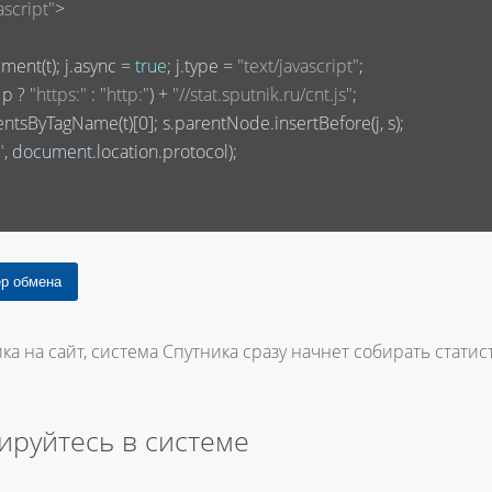
ascript"
>
ment(t); j.async = 
true
; j.type = 
"text/javascript"
;

 p ? 
"https:"
 : 
"http:"
) + 
"//stat.sputnik.ru/cnt.js"
;

entsByTagName(t)[
0
]; s.parentNode.insertBefore(j, s);

"
, 
document
.location.protocol);

ка на сайт, система Спутника сразу начнет собирать статист
ируйтесь в системе