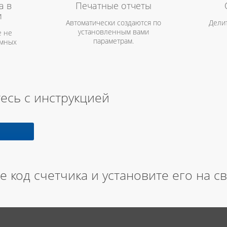
а в
Печатные отчеты
и
Автоматически создаются по
Дели
установленным вами
 не
параметрам.
амных
есь с инструкцией
е код счетчика и установите его на с