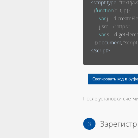
<
script
type
=
"text/jav
       (
function
(
d, t, p
) 
{

var
 j = d.createEle
           j.src = (
"https:"
 ==
var
 s = d.getElem
       })(
document
, 
"script
</
script
>
После установки счетчи
Зарегистр