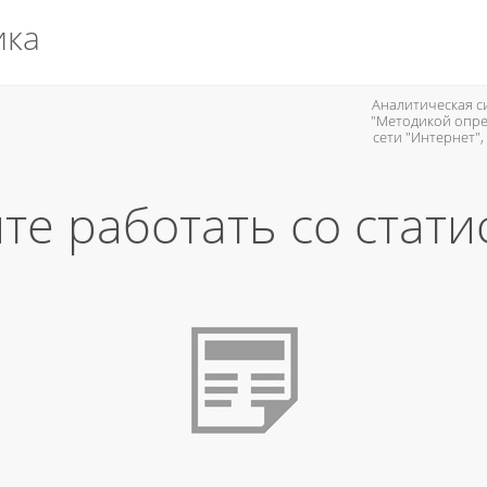
ика
Аналитическая си
"Методикой опре
сети "Интернет"
те работать со стати