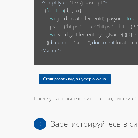
<
script
type
=
"text/javascript"
>
       (
function
(
d, t, p
) 
{

var
 j = d.createElement(t); j.async = 
true
;
           j.src = (
"https:"
 == p ? 
"https:"
 : 
"http:"
) + 
var
 s = d.getElementsByTagName(t)[
0
]; 
       })(
document
, 
"script"
, 
document
.location.pr
</
script
>
После установки счетчика на сайт, система С
Зарегистрируйтесь в с