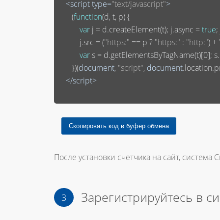
<
script
type
=
"text/javascript"
>
       (
function
(
d, t, p
) 
{

var
 j = d.createElement(t); j.async = 
true
;
           j.src = (
"https:"
 == p ? 
"https:"
 : 
"http:"
) + 
var
 s = d.getElementsByTagName(t)[
0
]; 
       })(
document
, 
"script"
, 
document
.location.pr
</
script
>
После установки счетчика на сайт, система С
Зарегистрируйтесь в с