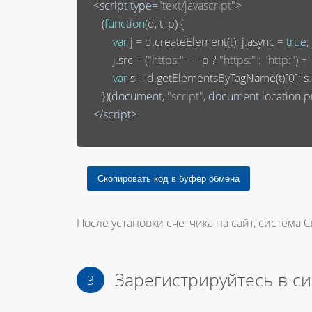
<
script
type
=
"text/javascript"
>
       (
function
(
d, t, p
) 
{

var
 j = d.createElement(t); j.async = 
true
;
           j.src = (
"https:"
 == p ? 
"https:"
 : 
"http:"
) + 
var
 s = d.getElementsByTagName(t)[
0
]; 
       })(
document
, 
"script"
, 
document
.location.pr
</
script
>
После установки счетчика на сайт, система С
Зарегистрируйтесь в с